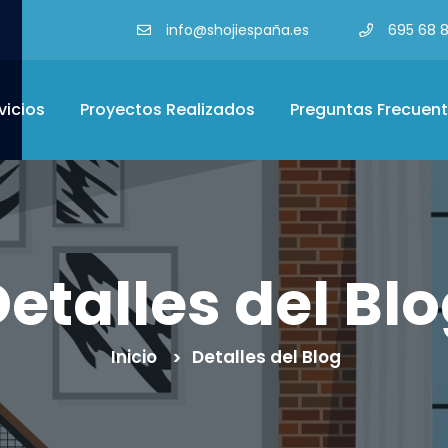
info@shojiespaña.es
695 68 8
vicios
Proyectos Realizados
Preguntas Frecuen
etalles del Bl
Inicio
Detalles del Blog