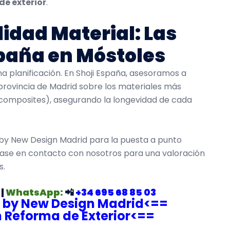
de exterior
.
lidad Material: Las
spaña en Móstoles
a planificación. En Shoji España, asesoramos a
provincia de Madrid sobre los materiales más
 composites), asegurando la longevidad de cada
 by New Design Madrid para la puesta a punto
ngase en contacto con nosotros para una valoración
s.
|
WhatsApp:
📲
+34 695 68 85 03
a by New Design Madrid<==
n Reforma de Exterior<==