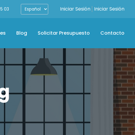
Iniciar Sesión
Iniciar Sesión
5 03
tes
Blog
Solicitar Presupuesto
Contacto
og