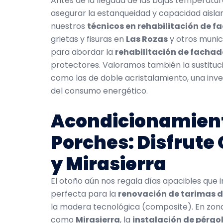
Antes de la llegada de las bajas temperatura
asegurar la estanqueidad y capacidad aislant
nuestros
técnicos en rehabilitación de 
grietas y fisuras en
Las Rozas
y otros munic
para abordar la
rehabilitación de facha
protectores. Valoramos también la sustituc
como las de doble acristalamiento, una inv
del consumo energético.
Acondicionamient
Porches: Disfrute 
y Mirasierra
El otoño aún nos regala días apacibles que in
perfecta para la
renovación de tarimas d
la madera tecnológica (composite). En zon
como
Mirasierra
, la
instalación de pérg