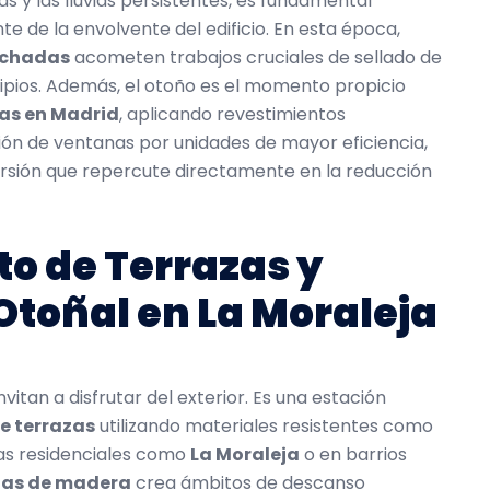
s y las lluvias persistentes, es fundamental
e de la envolvente del edificio. En esta época,
fachadas
acometen trabajos cruciales de sellado de
ipios. Además, el otoño es el momento propicio
das en Madrid
, aplicando revestimientos
ión de ventanas por unidades de mayor eficiencia,
ersión que repercute directamente en la reducción
o de Terrazas y
Otoñal en La Moraleja
vitan a disfrutar del exterior. Es una estación
e terrazas
utilizando materiales resistentes como
as residenciales como
La Moraleja
o en barrios
olas de madera
crea ámbitos de descanso